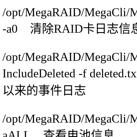
/opt/MegaRAID/MegaCli/M
-a0 清除RAID卡日志信
/opt/MegaRAID/MegaCli/M
IncludeDeleted -f del
以来的事件日志
/opt/MegaRAID/MegaCli/
aALL 查看电池信息