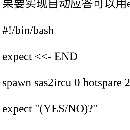
果要实现自动应答可以用ex
#!/bin/bash
expect <<- END
spawn sas2ircu 0 hotspare 
expect "(YES/NO)?"