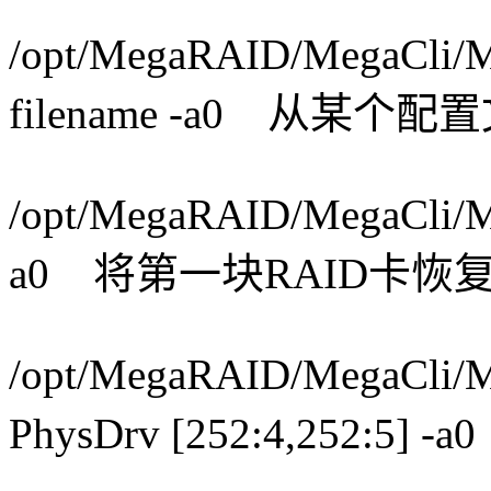
/opt/MegaRAID/MegaCli/Me
filename -a0 从某
/opt/MegaRAID/MegaCli/M
a0 将第一块RAID卡恢
/opt/MegaRAID/MegaCli/M
PhysDrv [252:4,252