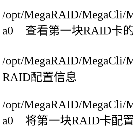
/opt/MegaRAID/MegaCli/Me
a0 查看第一块RAID卡的
/opt/MegaRAID/MegaCli/M
RAID配置信息
/opt/MegaRAID/MegaCli/Me
a0 将第一块RAID卡