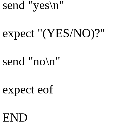
send "yes\n"
expect "(YES/NO)?"
send "no\n"
expect eof
END