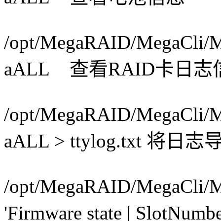
/opt/MegaRAID/MegaCli/M
aALL 查看RAID卡日志
/opt/MegaRAID/MegaCli/M
aALL > ttylog.txt 将
/opt/MegaRAID/MegaCli/Me
'Firmware state | S