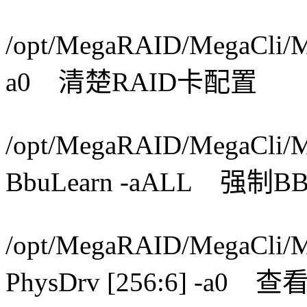
/opt/MegaRAID/MegaCli/Me
a0 清楚RAID卡配置
/opt/MegaRAID/MegaCli/
BbuLearn -aALL 强
/opt/MegaRAID/MegaCli/M
PhysDrv [256:6] 