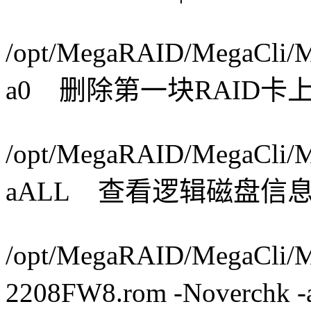
/opt/MegaRAID/MegaCli/M
a0 删除第一块RAID
/opt/MegaRAID/MegaCli/M
aALL 查看逻辑磁盘信
/opt/MegaRAID/MegaCli/M
2208FW8.rom -Noverc