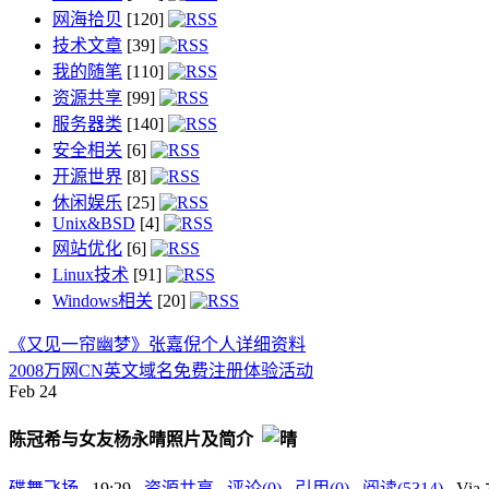
网海拾贝
[120]
技术文章
[39]
我的随笔
[110]
资源共享
[99]
服务器类
[140]
安全相关
[6]
开源世界
[8]
休闲娱乐
[25]
Unix&BSD
[4]
网站优化
[6]
Linux技术
[91]
Windows相关
[20]
《又见一帘幽梦》张嘉倪个人详细资料
2008万网CN英文域名免费注册体验活动
Feb
24
陈冠希与女友杨永晴照片及简介
碟舞飞扬
, 19:29 ,
资源共享
,
评论(0)
,
引用(0)
,
阅读(5314)
, V