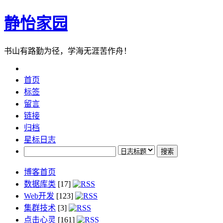
静怡家园
书山有路勤为径，学海无涯苦作舟！
首页
标签
留言
链接
归档
星标日志
博客首页
数据库类
[17]
Web开发
[123]
集群技术
[3]
点击心灵
[161]