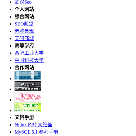
武汉Seo
个人网站
综合网站
SEO殿堂
素雅昙现
艾研商城
高等学府
合肥工业大学
中国科技大学
合作网站
文档手册
Nginx 的中文维基
MySQL 5.1 参考手册