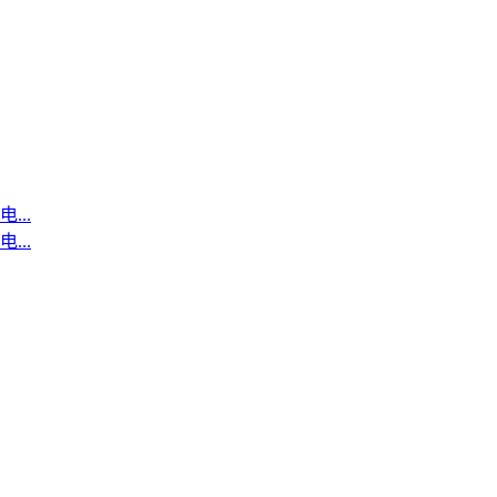
..
..