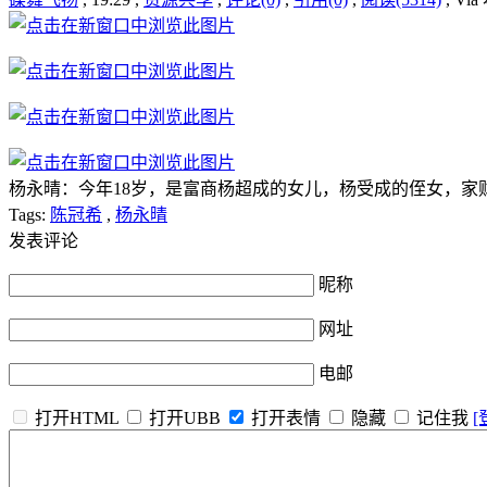
杨永晴：今年18岁，是富商杨超成的女儿，杨受成的侄女，家
Tags:
陈冠希
,
杨永晴
发表评论
昵称
网址
电邮
打开HTML
打开UBB
打开表情
隐藏
记住我
[