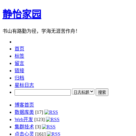
静怡家园
书山有路勤为径，学海无涯苦作舟！
首页
标签
留言
链接
归档
星标日志
博客首页
数据库类
[17]
Web开发
[123]
集群技术
[3]
点击心灵
[161]