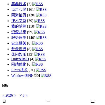
集群技术
[3]
点击心灵
[161]
网海拾贝
[120]
技术文章
[39]
我的随笔
[110]
资源共享
[99]
服务器类
[140]
安全相关
[6]
开源世界
[8]
休闲娱乐
[25]
Unix&BSD
[4]
网站优化
[6]
Linux技术
[91]
Windows相关
[20]
日历
<
2026
>
<
8
>
日
一
二