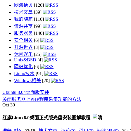
网海拾贝
[120]
技术文章
[39]
我的随笔
[110]
资源共享
[99]
服务器类
[140]
安全相关
[6]
开源世界
[8]
休闲娱乐
[25]
Unix&BSD
[4]
网站优化
[6]
Linux技术
[91]
Windows相关
[20]
Ubuntu 8.04桌面版安装
关闭服务器上PHP程序采集功能的方法
Oct
30
红旗Linux6.0桌面正式版光盘安装图解教程
碟舞飞扬
, 22:58 ,
技术文章
,
评论(0)
,
引用(0)
,
阅读(4540)
, V