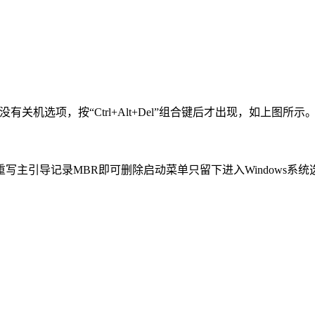
中没有关机选项，按“Ctrl+Alt+Del”组合键后才出现，如上图
br” 重写主引导记录MBR即可删除启动菜单只留下进入Windows系统