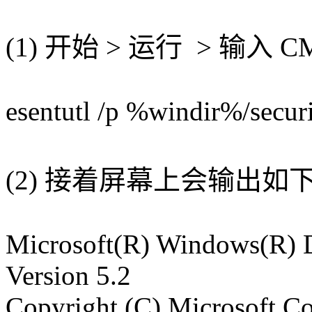
(1) 开始 > 运行 > 输
esentutl /p %windir%/securi
(2) 接着屏幕上会输出如
Microsoft(R) Windows(R) Da
Version 5.2
Copyright (C) Microsoft Co