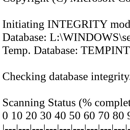
Initiating INTEGRITY mode
Database: L:\WINDOWS\secu
Temp. Database: TEMPIN
Checking database integrity
Scanning Status (% comple
0 10 20 30 40 50 60 70 80 
|---|---|---|---|---|---|---|---|---|