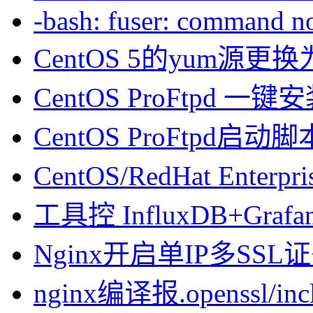
-bash: fuser: command not
CentOS 5的yum源
CentOS ProFtpd 一
CentOS ProFtpd启动脚
CentOS/RedHat Enterpr
工具控 InfluxDB+Gra
Nginx开启单IP多SSL证书
nginx编译报.openssl/inclu