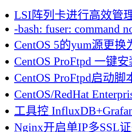
LSI阵列卡进行高效管
-bash: fuser: command not
CentOS 5的yum源
CentOS ProFtpd 一
CentOS ProFtpd启动脚
CentOS/RedHat Enterpr
工具控 InfluxDB+Gra
Nginx开启单IP多SSL证书