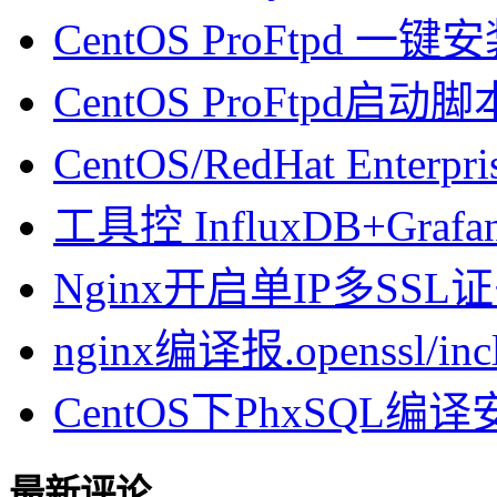
CentOS ProFtpd 一
CentOS ProFtpd启动脚
CentOS/RedHat Enterpr
工具控 InfluxDB+Gra
Nginx开启单IP多SSL证书
nginx编译报.openssl/inclu
CentOS下PhxSQL
最新评论