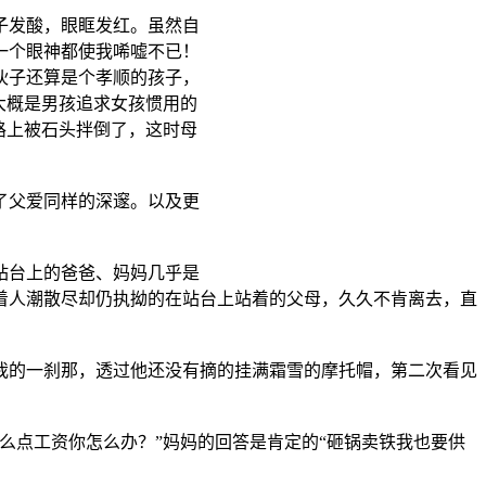
子发酸，眼眶发红。虽然自
一个眼神都使我唏嘘不已！
伙子还算是个孝顺的孩子，
大概是男孩追求女孩惯用的
路上被石头拌倒了，这时母
了父爱同样的深邃。以及更
站台上的爸爸、妈妈几乎是
着人潮散尽却仍执拗的在站台上站着的父母，久久不肯离去，直
的一刹那，透过他还没有摘的挂满霜雪的摩托帽，第二次看见
点工资你怎么办？”妈妈的回答是肯定的“砸锅卖铁我也要供