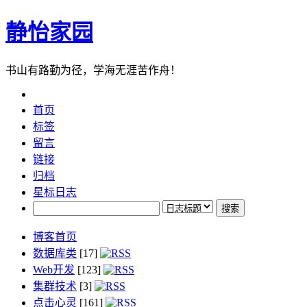
静怡家园
书山有路勤为径，学海无涯苦作舟！
首页
标签
留言
链接
归档
星标日志
博客首页
数据库类
[17]
Web开发
[123]
集群技术
[3]
点击心灵
[161]