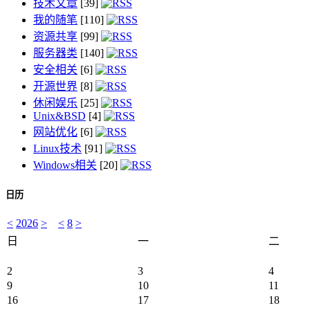
技术文章
[39]
我的随笔
[110]
资源共享
[99]
服务器类
[140]
安全相关
[6]
开源世界
[8]
休闲娱乐
[25]
Unix&BSD
[4]
网站优化
[6]
Linux技术
[91]
Windows相关
[20]
日历
<
2026
>
<
8
>
日
一
二
2
3
4
9
10
11
16
17
18