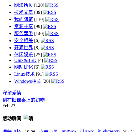
网海拾贝
[120]
技术文章
[39]
我的随笔
[110]
资源共享
[99]
服务器类
[140]
安全相关
[6]
开源世界
[8]
休闲娱乐
[25]
Unix&BSD
[4]
网站优化
[6]
Linux技术
[91]
Windows相关
[20]
守望爱情
刻在旧课桌上的初吻
Feb
23
感动瞬间
碟舞飞扬
, 19:06 ,
点击心灵
,
评论(0)
,
引用(0)
,
阅读(2602)
, V