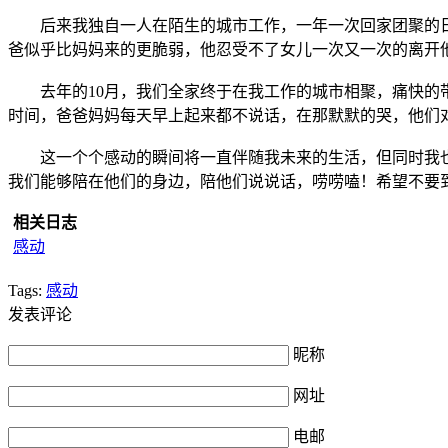
后来我独自一人在陌生的城市工作，一年一次回家团聚的日
爸似乎比妈妈来的更脆弱，他忍受不了女儿一次又一次的离开
去年的10月，我们全家终于在我工作的城市相聚，痛快的带
时间，爸爸妈妈每天早上起来都不说话，在那默默的哭，他们
这一个个感动的瞬间将一直伴随我未来的生活，但同时我也
我们能够陪在他们的身边，陪他们说说话，唠唠嗑！希望不要
相关日志
感动
Tags:
感动
发表评论
昵称
网址
电邮