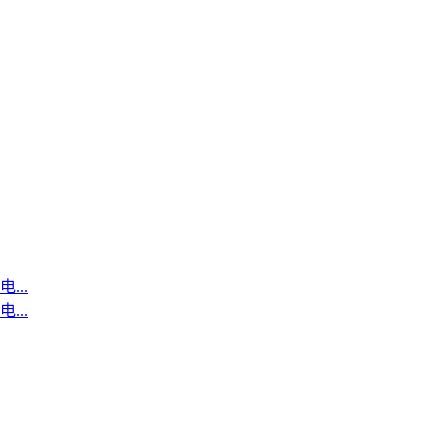
..
..