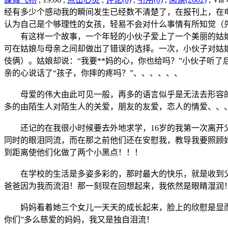
经有多少个感动我的瞬间发生已经数不清楚了，在报刊上，在
认为自己是个够理性的女孩，轻易不会对什么事情有所知觉（
有这样一个故事，一个年轻的小伙子爱上了一个美丽的姑娘
可在姑娘与母亲之间却做出了错误的选择。一次，小伙子对姑
伎俩）。姑娘却说：“我要**妈的心，你也给吗？”小伙子听
亲的心说话了“孩子，你摔的疼吗？”、、、、、、
母爱的伟大由此可见一般，再多的语言似乎是无法去形容的
多的由陌生人对陌生人的关爱，朋友的友爱，恋人的情爱、、
还记的在我很小时候要去外地求学，16岁的我第一次离开父
同时的眼泪同流，而在那之前他们还在安慰我，教导我要照顾
到距离使他们化做了两个小黑点！！！
在学校的生活是多姿多彩的，那时最大的快乐，就是收到父
爸爸因为我而流泪！那一刻现在回想起来，我依然是眼睛湿润
妈妈看着她三个女儿一天天的成长起来，脸上的欣慰是显而易
你们”多么慈爱的妈妈，我又是独自泪流！