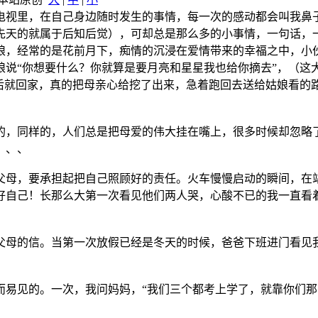
电视里，在自己身边随时发生的事情，每一次的感动都会叫我鼻
先天的就属于后知后觉），可却总是那么多的小事情，一句话，
，经常的是花前月下，痴情的沉浸在爱情带来的幸福之中，小
娘说“你想要什么？你就算是要月亮和星星我也给你摘去”，（这
了后就回家，真的把母亲心给挖了出来，急着跑回去送给姑娘看的
，同样的，人们总是把母爱的伟大挂在嘴上，很多时候却忽略
、、、
母，要承担起把自己照顾好的责任。火车慢慢启动的瞬间，在
好自己！长那么大第一次看见他们两人哭，心酸不已的我一直看
母的信。当第一次放假已经是冬天的时候，爸爸下班进门看见我
！
见的。一次，我问妈妈，“我们三个都考上学了，就靠你们那么