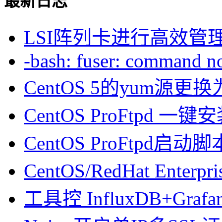
最新日志
LSI阵列卡进行高效管
-bash: fuser: command not
CentOS 5的yum源
CentOS ProFtpd 一
CentOS ProFtpd启动脚
CentOS/RedHat Enterpr
工具控 InfluxDB+Gra