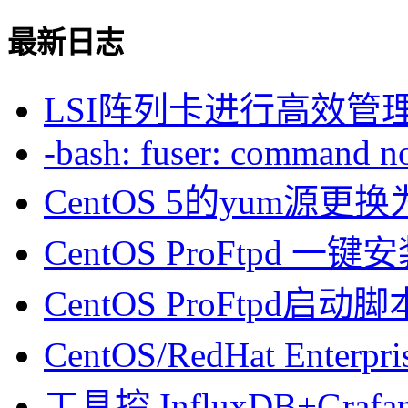
最新日志
LSI阵列卡进行高效管
-bash: fuser: command not
CentOS 5的yum源
CentOS ProFtpd 一
CentOS ProFtpd启动脚
CentOS/RedHat Enterpr
工具控 InfluxDB+Gra