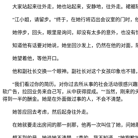
大家站起来往外走，她也站起来，安静地，往外走。裙裾轻
“江小姐，请留步。”终于，在她行将迈出会议室的门时，
她停步，回头，眼里是询问，却没有太多的意外，也没有惊
知道他有话要对她说，她坐回沙发上，仍然在他的对面，
她望着他，等他开口。
他和副社长交换一个眼神。副社长对这个女孩印象也不错，
“我们看过你的简历。对你过去所从事的社会活动很感兴趣。
软广告，拉回业务来自己写，从中获得提成。”“当然，刚来的
得到一半的酬金。她是在外面做过事的人，不会不清楚。
她答应回去考虑，然后起身往外走。
在她就要走出房间的那一刹那，他再一次叫住了她，问她那
想不到的是，她说她不清楚，“真的，我不知道。”她抱歉地