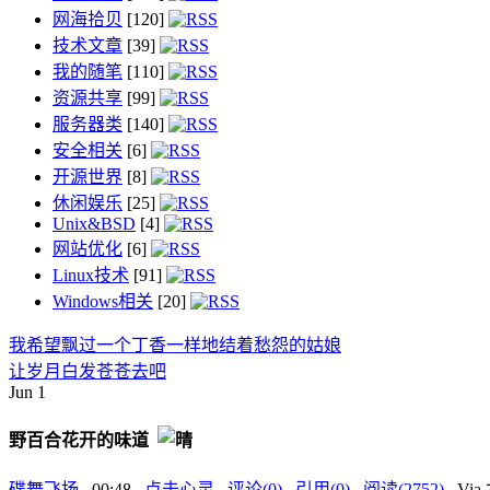
网海拾贝
[120]
技术文章
[39]
我的随笔
[110]
资源共享
[99]
服务器类
[140]
安全相关
[6]
开源世界
[8]
休闲娱乐
[25]
Unix&BSD
[4]
网站优化
[6]
Linux技术
[91]
Windows相关
[20]
我希望飘过一个丁香一样地结着愁怨的姑娘
让岁月白发苍苍去吧
Jun
1
野百合花开的味道
碟舞飞扬
, 00:48 ,
点击心灵
,
评论(0)
,
引用(0)
,
阅读(2752)
, V