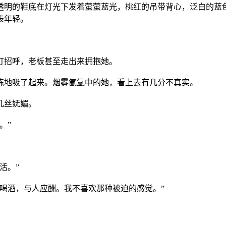
明的鞋底在灯光下发着萤萤蓝光，桃红的吊带背心，泛白的蓝色
表年轻。
招呼，老板甚至走出来拥抱她。
地吸了起来。烟雾氤氲中的她，看上去有几分不真实。
几丝妩媚。
。”
活。”
喝酒，与人应酬。我不喜欢那种被迫的感觉。”