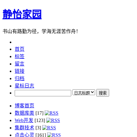
静怡家园
书山有路勤为径，学海无涯苦作舟！
首页
标签
留言
链接
归档
星标日志
博客首页
数据库类
[17]
Web开发
[123]
集群技术
[3]
点击心灵
[161]