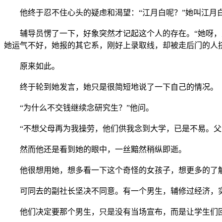
他终于忍不住心头的疑虑和渴望：“江月白呢？”她叫江月
辅导员愣了一下，好象突然才记起这个人的存在。“她呀，从
她运气不好，她报的其它系，刚好上录取线，却被走后门的人
原来如此。
终于轮到她发言，她只是很简短地说了一下自己的情况。
“为什么不交钱继续念研究生？”他问。
“不想父母再为我操劳，他们供我念到大学，已是不易。父亲
然而他还是看到她的眼中，一丝黯然稍纵即逝。
他很想用她，想多看一下这个奇怪的女孩子，想更多的了
可同去的副社长坚决不同意。有一个男生，辅修过经济，实
他们决定要那个男生，只是没有当场宣布，而是让学生们