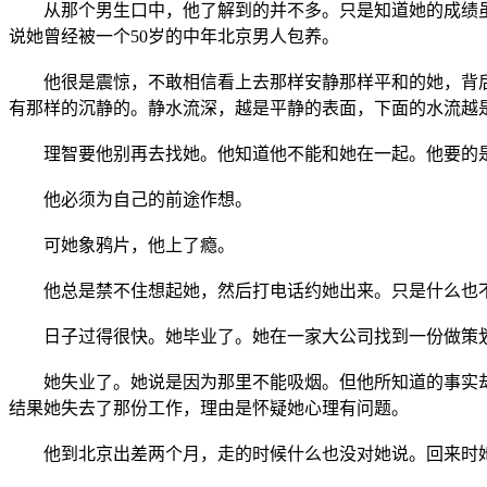
从那个男生口中，他了解到的并不多。只是知道她的成绩虽好
说她曾经被一个50岁的中年北京男人包养。
他很是震惊，不敢相信看上去那样安静那样平和的她，背后
有那样的沉静的。静水流深，越是平静的表面，下面的水流越
理智要他别再去找她。他知道他不能和她在一起。他要的是
他必须为自己的前途作想。
可她象鸦片，他上了瘾。
他总是禁不住想起她，然后打电话约她出来。只是什么也
日子过得很快。她毕业了。她在一家大公司找到一份做策
她失业了。她说是因为那里不能吸烟。但他所知道的事实却
结果她失去了那份工作，理由是怀疑她心理有问题。
他到北京出差两个月，走的时候什么也没对她说。回来时她已