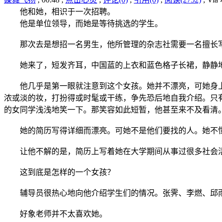
他和她，相识于一次招聘。
他是单位领导，而她是等待挑选的学生。
那次去是想招一名男生，他所管理的杂志社需要一名擅长
她来了，短发齐耳，中国蓝的上衣和蓝色格子长裙，静静地
他几乎是第一眼就注意到这个女孩。她并不漂亮，可她身上
浓或淡的妆，打扮得或时髦或干练，争先恐后地自我介绍。只
的女同学浅浅地笑一下。那笑容如此短暂，他甚至来不及看清
她的简历写得详细而漂亮。可她不是他们要找的人。她不懂
让他不解的是，简历上写着她在大学期间从事过很多社会活
这到底是怎样的一个女孩？
辅导员很热心地向他介绍学生们的情况。张霁、李燃、邱雨
好象老师并不太喜欢她。