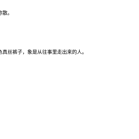
弥散。
色真丝裤子，象是从往事里走出来的人。
。