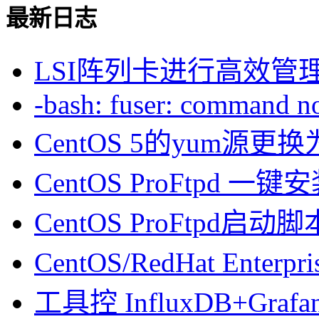
最新日志
LSI阵列卡进行高效管
-bash: fuser: command not
CentOS 5的yum源
CentOS ProFtpd 一
CentOS ProFtpd启动脚
CentOS/RedHat Enterpr
工具控 InfluxDB+Gra