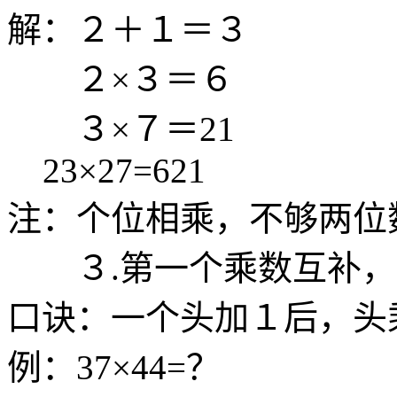
解：２＋１＝３
２×３＝６
３×７＝21
23×27=621
注：个位相乘，不够两位
３.第一个乘数互补，
口诀：一个头加１后，头
例：37×44=？