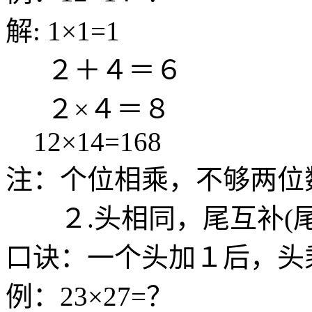
解: 1×1=1
２＋４＝６
２×４＝８
12×14=168
注：个位相乘，不够两位
２.头相同，尾互补(尾
口诀：一个头加１后，头
例：23×27=？