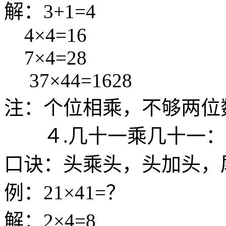
解：3+1=4
4×4=16
7×4=28
37×44=1628
注：个位相乘，不够两位
４.几十一乘几十一：
口诀：头乘头，头加头，
例：21×41=？
解：2×4=8