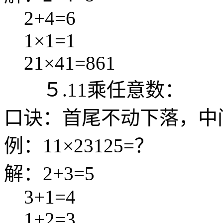
2+4=6
1×1=1
21×41=861
５.11乘任意数：
口诀：首尾不动下落，中
例：11×23125=？
解：2+3=5
3+1=4
1+2=3