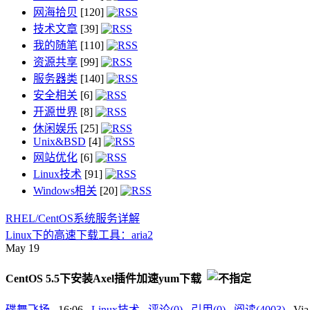
网海拾贝
[120]
技术文章
[39]
我的随笔
[110]
资源共享
[99]
服务器类
[140]
安全相关
[6]
开源世界
[8]
休闲娱乐
[25]
Unix&BSD
[4]
网站优化
[6]
Linux技术
[91]
Windows相关
[20]
RHEL/CentOS系统服务详解
Linux下的高速下载工具：aria2
May
19
CentOS 5.5下安装Axel插件加速yum下载
碟舞飞扬
, 16:06 ,
Linux技术
,
评论(0)
,
引用(0)
,
阅读(4003)
, V