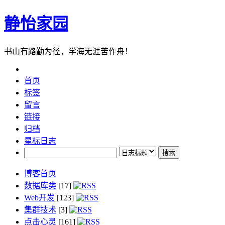
静怡家园
书山有路勤为径，学海无涯苦作舟！
首页
标签
留言
链接
归档
星标日志
博客首页
数据库类
[17]
Web开发
[123]
集群技术
[3]
点击心灵
[161]