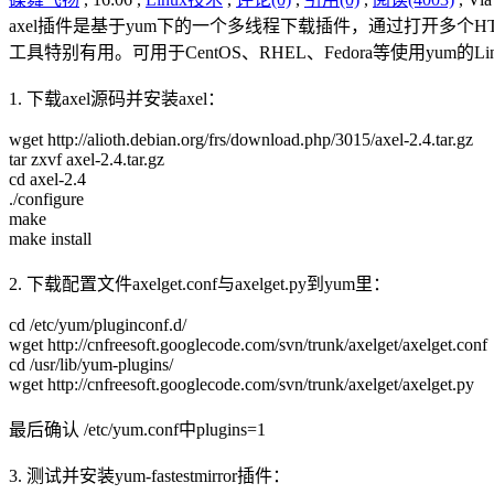
axel插件是基于yum下的一个多线程下载插件，通过打开多个
工具特别有用。可用于CentOS、RHEL、Fedora等使用yum
1. 下载axel源码并安装axel：
wget http://alioth.debian.org/frs/download.php/3015/axel-2.4.tar.gz
tar zxvf axel-2.4.tar.gz
cd axel-2.4
./configure
make
make install
2. 下载配置文件axelget.conf与axelget.py到yum里：
cd /etc/yum/pluginconf.d/
wget http://cnfreesoft.googlecode.com/svn/trunk/axelget/axelget.conf
cd /usr/lib/yum-plugins/
wget http://cnfreesoft.googlecode.com/svn/trunk/axelget/axelget.py
最后确认 /etc/yum.conf中plugins=1
3. 测试并安装yum-fastestmirror插件：