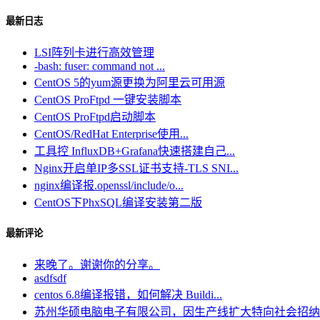
最新日志
LSI阵列卡进行高效管理
-bash: fuser: command not ...
CentOS 5的yum源更换为阿里云可用源
CentOS ProFtpd 一键安装脚本
CentOS ProFtpd启动脚本
CentOS/RedHat Enterprise使用...
工具控 InfluxDB+Grafana快速搭建自己...
Nginx开启单IP多SSL证书支持-TLS SNI...
nginx编译报.openssl/include/o...
CentOS下PhxSQL编译安装第二版
最新评论
来晚了。谢谢你的分享。
asdfsdf
centos 6.8编译报错，如何解决 Buildi...
苏州华硕电脑电子有限公司，因生产线扩大特向社会招纳电.