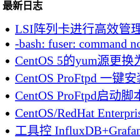
最新日志
LSI阵列卡进行高效管
-bash: fuser: command not
CentOS 5的yum源
CentOS ProFtpd 一
CentOS ProFtpd启动脚
CentOS/RedHat Enterpr
工具控 InfluxDB+Gra