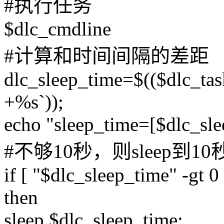
#执行任务
$dlc_cmdline
#计算和时间间隔的差距
dlc_sleep_time=$(($dlc_tas
+%s`));
echo "sleep_time=[$dlc_sle
#不够10秒，则sleep到10
if [ "$dlc_sleep_time" -gt 0 
then
sleep $dlc_sleep_time;