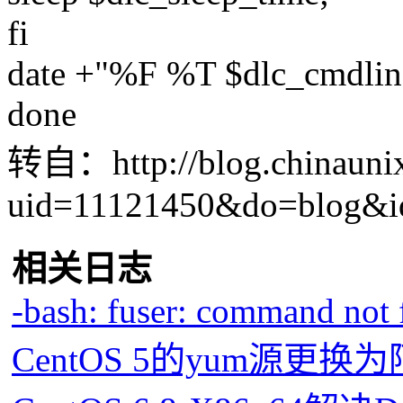
fi
date +"%F %T $dlc_cmdline
done
转自：http://blog.chinaunix
uid=11121450&do=blog&i
相关日志
-bash: fuser: command not
CentOS 5的yum源更