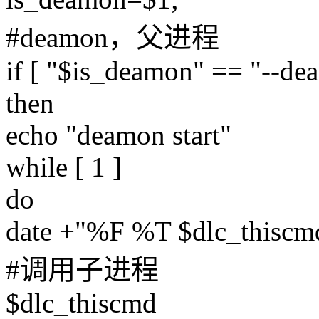
#deamon，父进程
if [ "$is_deamon" == "--de
then
echo "deamon start"
while [ 1 ]
do
date +"%F %T $dlc_thiscmd 
#调用子进程
$dlc_thiscmd