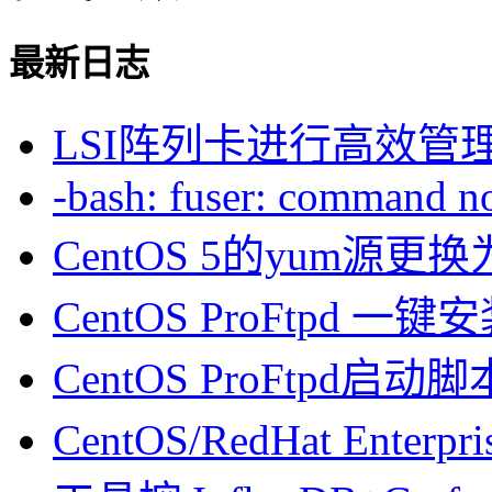
最新日志
LSI阵列卡进行高效管
-bash: fuser: command not
CentOS 5的yum源
CentOS ProFtpd 一
CentOS ProFtpd启动脚
CentOS/RedHat Enterpr