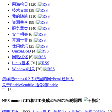
网海拾贝
[120]
技术文章
[39]
我的随笔
[110]
资源共享
[99]
服务器类
[140]
安全相关
[6]
开源世界
[8]
休闲娱乐
[25]
Unix&BSD
[4]
网站优化
[6]
Linux技术
[91]
Windows相关
[20]
怎样把centos 6.2 系统里的网卡em1还原为
关于EnableSendfile 指令和Enable
Jul
13
NFS mount GID和UID变成4294967294的问题
碟舞飞扬
, 15:33 ,
Linux技术
,
评论(1)
,
引用(0)
,
阅读(22583)
, 