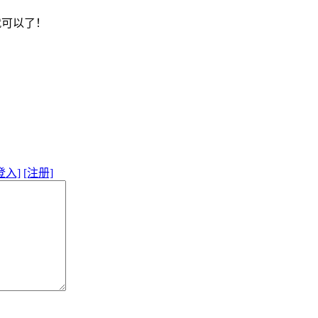
rt 就可以了！
登入]
[注册]