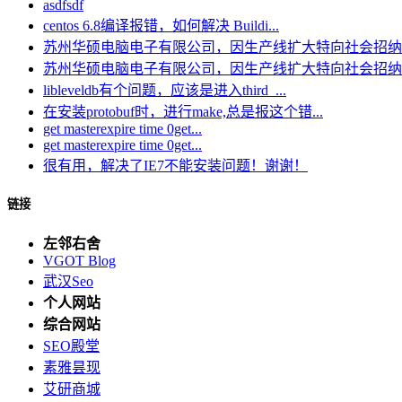
asdfsdf
centos 6.8编译报错，如何解决 Buildi...
苏州华硕电脑电子有限公司，因生产线扩大特向社会招纳电.
苏州华硕电脑电子有限公司，因生产线扩大特向社会招纳电.
libleveldb有个问题，应该是进入third_...
在安装protobuf时，进行make,总是报这个错...
get masterexpire time 0get...
get masterexpire time 0get...
很有用，解决了IE7不能安装问题！谢谢！
链接
左邻右舍
VGOT Blog
武汉Seo
个人网站
综合网站
SEO殿堂
素雅昙现
艾研商城