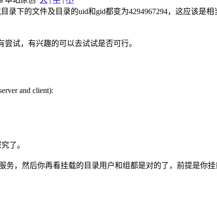
的文件及目录的uid和gid都变为4294967294，这应该是
装，没有尝试，有兴趣的可以去试试是否可行。
rver and client):
深究了。
服务，然后你再看挂载的目录用户和组都是对的了，前提是你挂