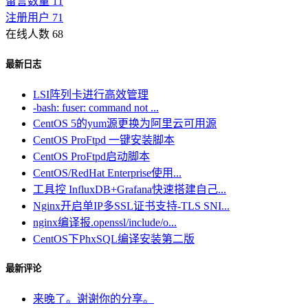
留言数量 11
注册用户 71
在线人数 68
最新日志
LSI阵列卡进行高效管理
-bash: fuser: command not ...
CentOS 5的yum源更换为阿里云可用源
CentOS ProFtpd 一键安装脚本
CentOS ProFtpd启动脚本
CentOS/RedHat Enterprise使用...
工具控 InfluxDB+Grafana快速搭建自己...
Nginx开启单IP多SSL证书支持-TLS SNI...
nginx编译报.openssl/include/o...
CentOS下PhxSQL编译安装第二版
最新评论
来晚了。谢谢你的分享。