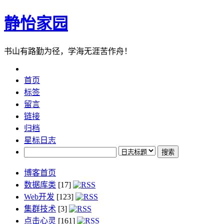
静怡家园
书山有路勤为径，学海无涯苦作舟！
首页
标签
留言
链接
归档
星标日志
博客首页
数据库类
[17]
Web开发
[123]
集群技术
[3]
点击心灵
[161]