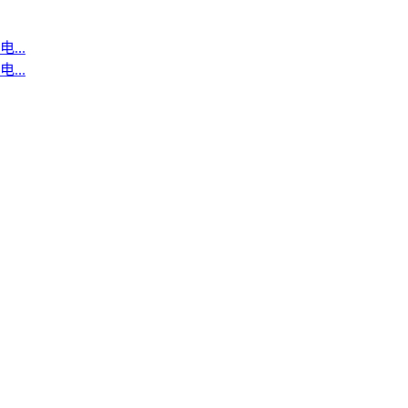
..
..