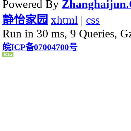
Powered By
Zhanghaijun
静怡家园
xhtml
|
css
Run in 30 ms, 9 Queries, G
皖ICP备07004700号
51La