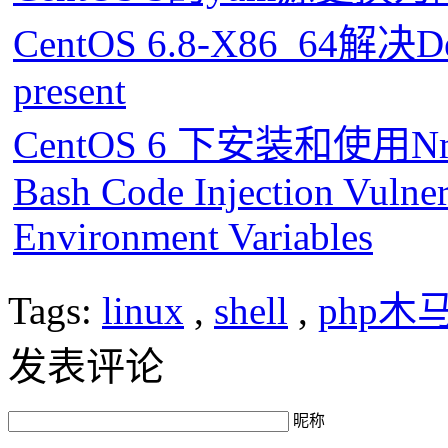
CentOS 6.8-X86_64解决Devi
present
CentOS 6 下安装和使用
Bash Code Injection Vulnera
Environment Variables
Tags:
linux
,
shell
,
php木
发表评论
昵称