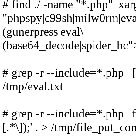
# find ./ -name "*.php" |xar
"phpspy|c99sh|milw0rm|eva
(gunerpress|eval\
(base64_decode|spider_bc">
# grep -r --include=*.php '
/tmp/eval.txt
# grep -r --include=*.php 
[.*\]);' . > /tmp/file_put_con