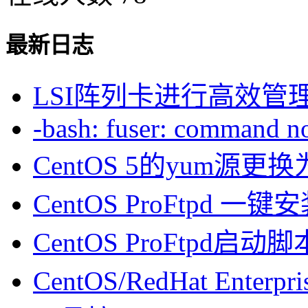
最新日志
LSI阵列卡进行高效管
-bash: fuser: command not
CentOS 5的yum源
CentOS ProFtpd 一
CentOS ProFtpd启动脚
CentOS/RedHat Enterpr