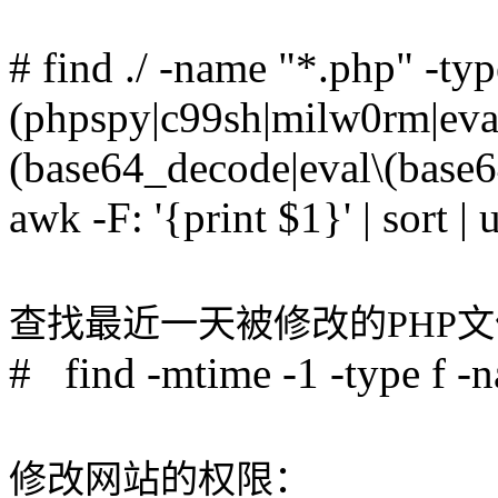
# find ./ -name "*.php" -type
(phpspy|c99sh|milw0rm|eva
(base64_decode|eval\(base64
awk -F: '{print $1}' | sort | 
查找最近一天被修改的PHP
# find -mtime -1 -type f -
修改网站的权限：