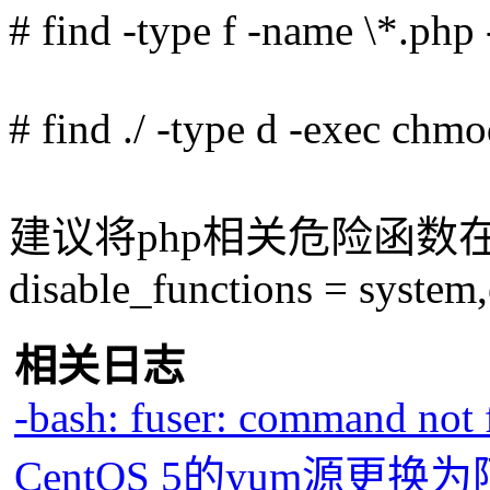
# find -type f -name \*.php
# find ./ -type d -exec chmo
建议将php相关危险函数在p
disable_functions = system,
相关日志
-bash: fuser: command not
CentOS 5的yum源更