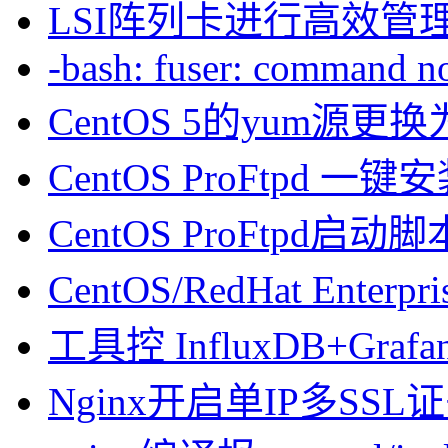
LSI阵列卡进行高效管
-bash: fuser: command not
CentOS 5的yum源
CentOS ProFtpd 一
CentOS ProFtpd启动脚
CentOS/RedHat Enterpr
工具控 InfluxDB+Gra
Nginx开启单IP多SSL证书