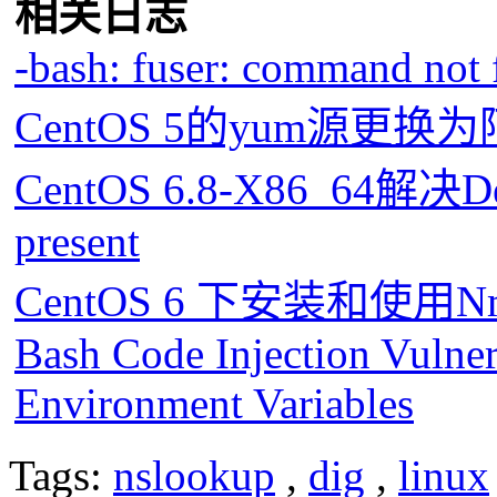
相关日志
-bash: fuser: command not
CentOS 5的yum源更
CentOS 6.8-X86_64解决Devi
present
CentOS 6 下安装和使用
Bash Code Injection Vulnera
Environment Variables
Tags:
nslookup
,
dig
,
linux