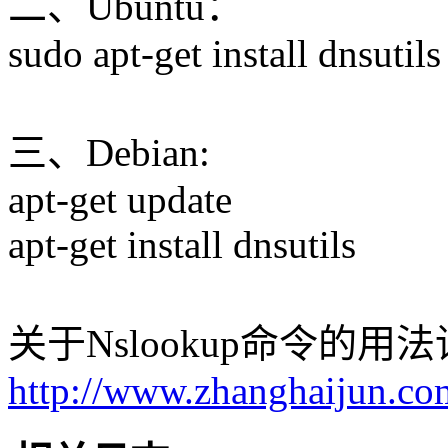
二、Ubuntu：
sudo apt-get install dnsutils
三、Debian:
apt-get update
apt-get install dnsutils
关于Nslookup命令的用
http://www.zhanghaijun.co