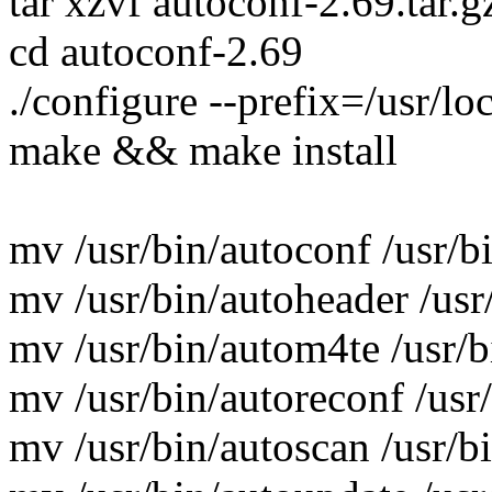
tar xzvf autoconf-2.69.tar.g
cd autoconf-2.69
./configure --prefix=/usr/lo
make && make install
mv /usr/bin/autoconf /usr/
mv /usr/bin/autoheader /us
mv /usr/bin/autom4te /usr/
mv /usr/bin/autoreconf /usr
mv /usr/bin/autoscan /usr/