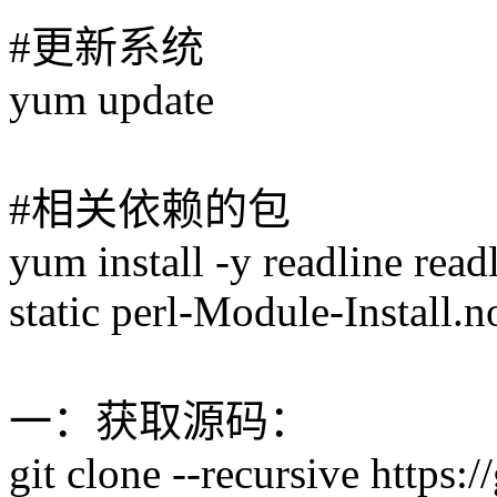
#更新系统
yum update
#相关依赖的包
yum install -y readline read
static perl-Module-Install.n
一：获取源码：
git clone --recursive https: