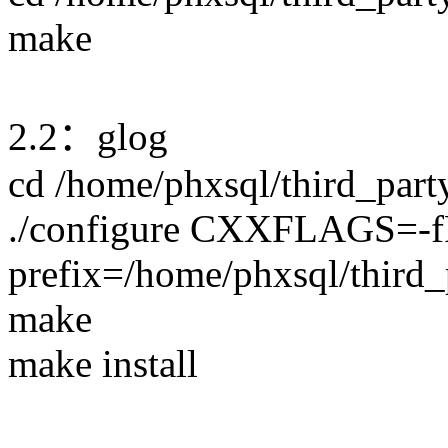
make
2.2：glog
cd /home/phxsql/third_part
./configure CXXFLAGS=-f
prefix=/home/phxsql/third_
make
make install