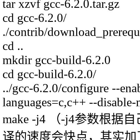
tar xzvf gcc-6.2.0.tar.gz
cd gcc-6.2.0/
./contrib/download_prerequi
cd ..
mkdir gcc-build-6.2.0
cd gcc-build-6.2.0/
../gcc-6.2.0/configure --en
languages=c,c++ --disable-m
make -j4 （-j4参数
译的速度会快点，其实加