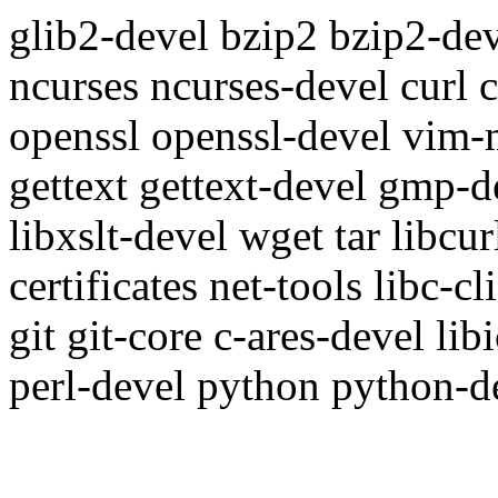
glib2-devel bzip2 bzip2-dev
ncurses ncurses-devel curl c
openssl openssl-devel vim-
gettext gettext-devel gmp-d
libxslt-devel wget tar libcur
certificates net-tools libc-
git git-core c-ares-devel lib
perl-devel python python-d