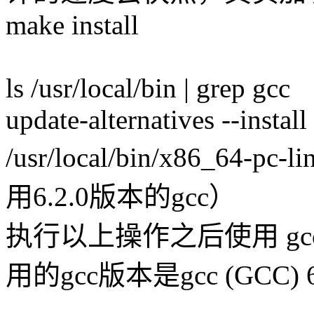
make install
ls /usr/local/bin | grep gcc
update-alternatives --install
/usr/local/bin/x86_64-pc
用6.2.0版本的gcc）
执行以上操作之后使用 gcc 
用的gcc版本是gcc (GCC)