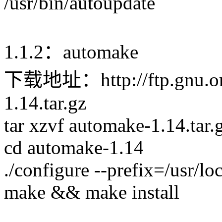
/usr/bin/autoupdate
1.1.2：automake
下载地址：http://ftp.gnu.org
1.14.tar.gz
tar xzvf automake-1.14.tar.
cd automake-1.14
./configure --prefix=/usr/l
make && make install