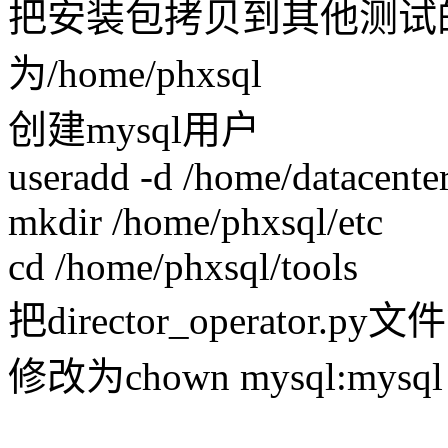
把安装包拷贝到其他测试
为/home/phxsql
创建mysql用户
useradd -d /home/datacenter
mkdir /home/phxsql/etc
cd /home/phxsql/tools
把director_operator.py
修改为chown mysql:mysql