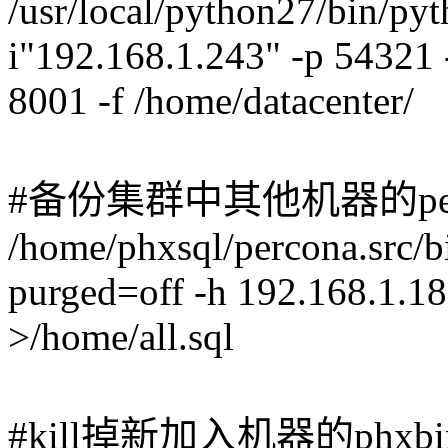
/usr/local/python27/bin/pyth
i"192.168.1.243" -p 54321 
8001 -f /home/datacenter/
#备份集群中其他机器的per
/home/phxsql/percona.src/b
purged=off -h 192.168.1.186
>/home/all.sql
#kill掉新加入机器的phxbin