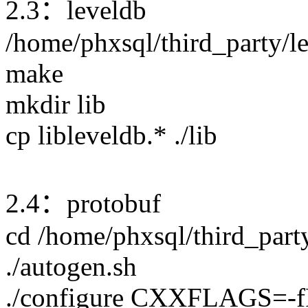
2.3：leveldb
/home/phxsql/third_party/l
make
mkdir lib
cp libleveldb.* ./lib
2.4：protobuf
cd /home/phxsql/third_part
./autogen.sh
./configure CXXFLAGS=-f