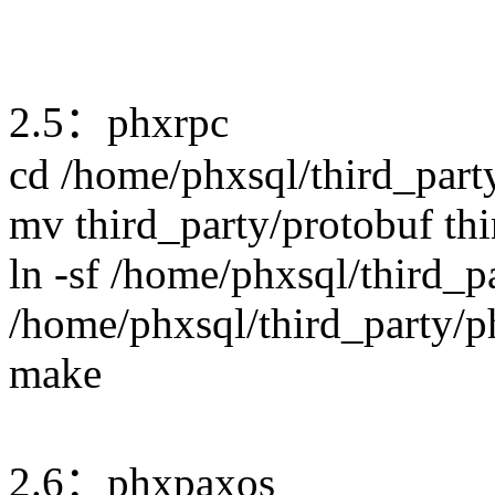
2.5：phxrpc
cd /home/phxsql/third_part
mv third_party/protobuf th
ln -sf /home/phxsql/third_p
/home/phxsql/third_party/p
make
2.6：phxpaxos