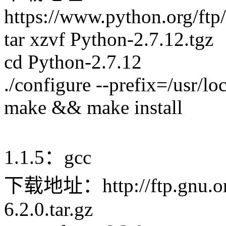
https://www.python.org/ftp
tar xzvf Python-2.7.12.tgz
cd Python-2.7.12
./configure --prefix=/usr/l
make && make install
1.1.5：gcc
下载地址：http://ftp.gnu.org/
6.2.0.tar.gz