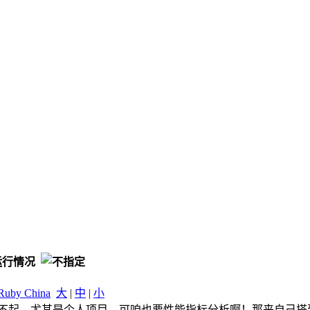
用运行情况
Ruby China
大
|
中
|
小
般人买不起，尤其是个人项目，可咱也要性能指标分析啊！那来自己搭