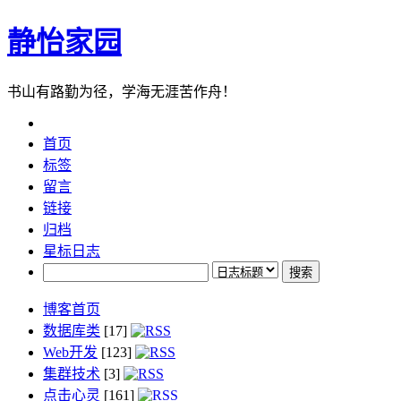
静怡家园
书山有路勤为径，学海无涯苦作舟！
首页
标签
留言
链接
归档
星标日志
博客首页
数据库类
[17]
Web开发
[123]
集群技术
[3]
点击心灵
[161]