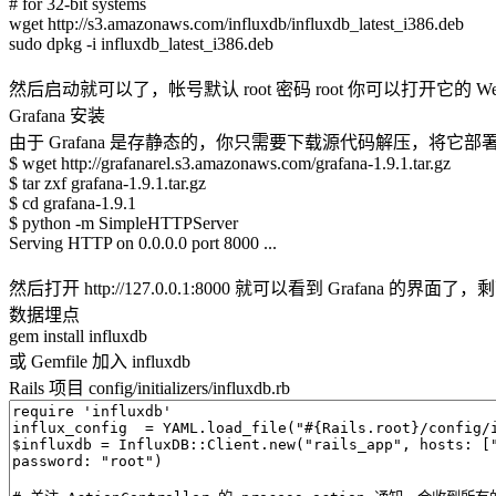
# for 32-bit systems
wget http://s3.amazonaws.com/influxdb/influxdb_latest_i386.deb
sudo dpkg -i influxdb_latest_i386.deb
然后启动就可以了，帐号默认 root 密码 root 你可以打开它的 Web Admin 
Grafana 安装
由于 Grafana 是存静态的，你只需要下载源代码解压，将它部署在 Ngi
$ wget http://grafanarel.s3.amazonaws.com/grafana-1.9.1.tar.gz
$ tar zxf grafana-1.9.1.tar.gz
$ cd grafana-1.9.1
$ python -m SimpleHTTPServer
Serving HTTP on 0.0.0.0 port 8000 ...
然后打开 http://127.0.0.1:8000 就可以看到 Grafana 的
数据埋点
gem install influxdb
或 Gemfile 加入 influxdb
Rails 项目 config/initializers/influxdb.rb