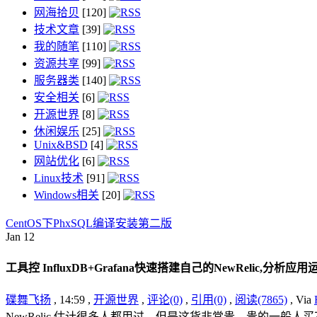
网海拾贝
[120]
技术文章
[39]
我的随笔
[110]
资源共享
[99]
服务器类
[140]
安全相关
[6]
开源世界
[8]
休闲娱乐
[25]
Unix&BSD
[4]
网站优化
[6]
Linux技术
[91]
Windows相关
[20]
CentOS下PhxSQL编译安装第二版
Jan
12
工具控 InfluxDB+Grafana快速搭建自己的NewRelic,分析应
碟舞飞扬
, 14:59 ,
开源世界
,
评论(0)
,
引用(0)
,
阅读(7865)
, Via
NewRelic 估计很多人都用过，但是这货非常贵，贵的一