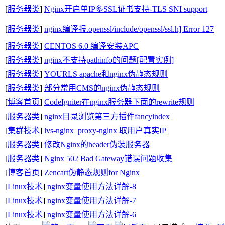
[
服务器类
]
Nginx开启单IP多SSL证书支持-TLS SNI support
[
服务器类
]
nginx编译报.openssl/include/openssl/ssl.h] Error 127
[
服务器类
]
CENTOS 6.0 编译安装APC
[
服务器类
]
nginx不支持pathinfo的问题[配置实例]
[
服务器类
]
YOURLS apache和nginx伪静态规则
[
服务器类
]
部分常用CMS的nginx伪静态规则
[
博客首页
]
CodeIgniter在nginx服务器下面的rewrite规则
[
服务器类
]
nginx目录浏览第三方插件fancyindex
[
集群技术
]
lvs-nginx_proxy-nginx 取用户真实IP
[
服务器类
]
修改Nginx的header伪装服务器
[
服务器类
]
Nginx 502 Bad Gateway错误问题收集
[
博客首页
]
Zencart伪静态规则for Nginx
[
Linux技术
]
nginx变量使用方法详解-8
[
Linux技术
]
nginx变量使用方法详解-7
[
Linux技术
]
nginx变量使用方法详解-6