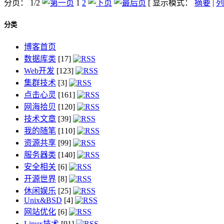
分页： 1/2
1
2
[ 显示模式：
摘要
|
列
分类
博客首页
数据库类
[17]
Web开发
[123]
集群技术
[3]
点击心灵
[161]
网海拾贝
[120]
技术文章
[39]
我的随笔
[110]
资源共享
[99]
服务器类
[140]
安全相关
[6]
开源世界
[8]
休闲娱乐
[25]
Unix&BSD
[4]
网站优化
[6]
Linux技术
[91]