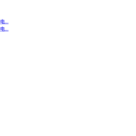
..
..