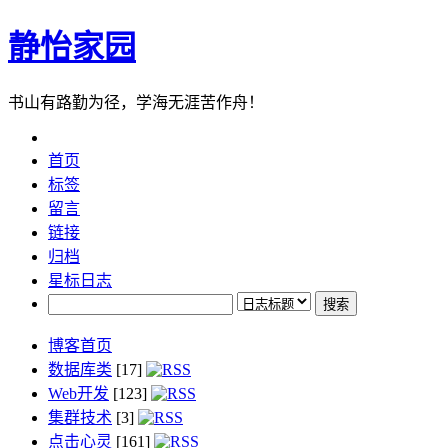
静怡家园
书山有路勤为径，学海无涯苦作舟！
首页
标签
留言
链接
归档
星标日志
博客首页
数据库类
[17]
Web开发
[123]
集群技术
[3]
点击心灵
[161]