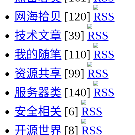
网海拾贝
[120]
技术文章
[39]
我的随笔
[110]
资源共享
[99]
服务器类
[140]
安全相关
[6]
开源世界
[8]