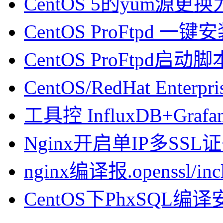
CentOS 5的yum源
CentOS ProFtpd 一
CentOS ProFtpd启动脚
CentOS/RedHat Enterpr
工具控 InfluxDB+Gra
Nginx开启单IP多SSL证书
nginx编译报.openssl/inclu
CentOS下PhxSQL