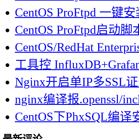
CentOS ProFtpd 一
CentOS ProFtpd启动脚
CentOS/RedHat Enterpr
工具控 InfluxDB+Gra
Nginx开启单IP多SSL证书
nginx编译报.openssl/inclu
CentOS下PhxSQL